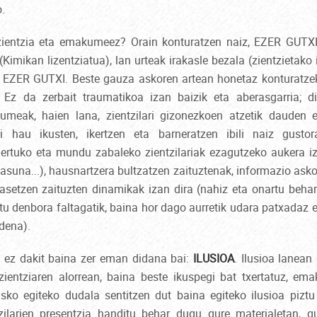
.
zientzia eta emakumeez? Orain konturatzen naiz, EZER GUTXI.
 (Kimikan lizentziatua), lan urteak irakasle bezala (zientzietako
a, EZER GUTXI. Beste gauza askoren artean honetaz konturatz
. Ez da zerbait traumatikoa izan baizik eta aberasgarria; 
akumeak, haien lana, zientzilari gizonezkoen atzetik daude
uzti hau ikusten, ikertzen eta barneratzen ibili naiz gust
gertuko eta mundu zabaleko zientzilariak ezagutzeko aukera iz
tasuna...), hausnartzera bultzatzen zaituztenak, informazio as
. asetzen zaituzten dinamikak izan dira (nahiz eta onartu beha
u denbora faltagatik, baina hor dago aurretik udara patxadaz e
 dena).
 ez dakit baina zer eman didana bai:
ILUSIOA
. Ilusioa lanean
zientziaren alorrean, baina beste ikuspegi bat txertatuz, em
asko egiteko dudala sentitzen dut baina egiteko ilusioa pizt
larien presentzia handitu behar dugu gure materialetan, gu