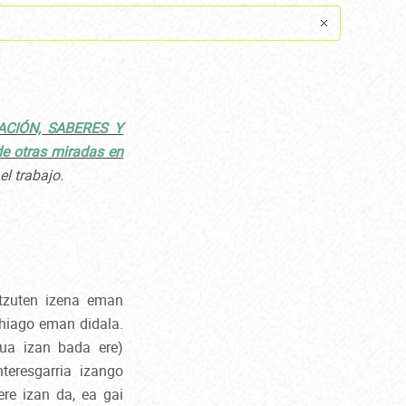
ACIÓN, SABERES Y
de otras miradas en
el trabajo.
ntzuten izena eman
ehiago eman didala.
tua izan bada ere)
nteresgarria izango
ere izan da, ea gai