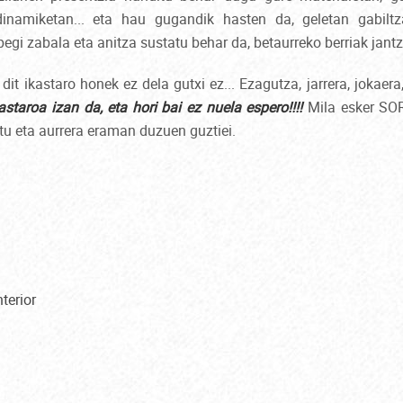
dinamiketan... eta hau gugandik hasten da, geletan gabiltza
pegi zabala eta anitza sustatu behar da, betaurreko berriak jantzi
it ikastaro honek ez dela gutxi ez... Ezagutza, jarrera, jokaera,
staroa izan da, eta hori bai ez nuela espero!!!!
Mila esker SOR
tu eta aurrera eraman duzuen guztiei.
terior