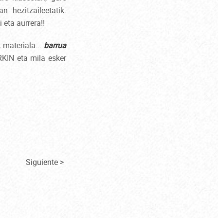
n hezitzaileetatik.
 eta aurrera!!
 materiala...
barrua
KIN eta mila esker
Siguiente >