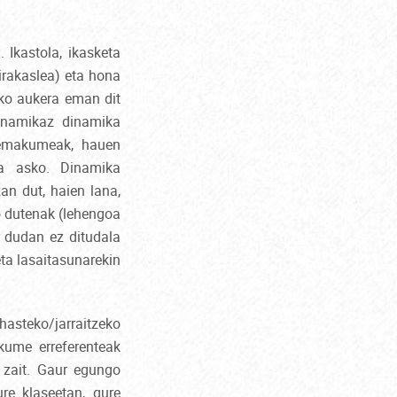
 Ikastola, ikasketa
 irakaslea) eta hona
eko aukera eman dit
dinamikaz dinamika
n emakumeak, hauen
ora asko. Dinamika
an dut, haien lana,
ko dutenak (lehengoa
r dudan ez ditudala
ta lasaitasunarekin
 hasteko/jarraitzeko
akume erreferenteak
u zait. Gaur egungo
re klaseetan, gure