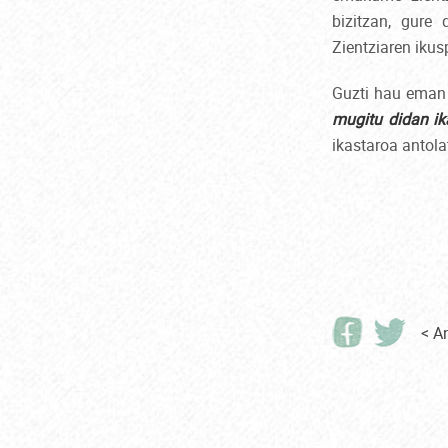
bizitzan, gure 
Zientziaren ikus
Guzti hau eman d
mugitu didan ika
ikastaroa antola
< An