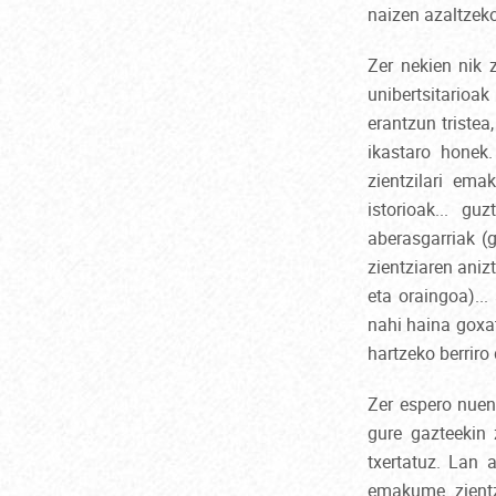
naizen azaltzeko
Zer nekien nik 
unibertsitarioak
erantzun triste
ikastaro honek
zientzilari em
istorioak... g
aberasgarriak (
zientziaren aniz
eta oraingoa)..
nahi haina goxat
hartzeko berriro
Zer espero nuen
gure gazteekin 
txertatuz. Lan 
emakume zientzi