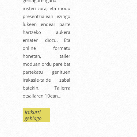
gehiagorengana
iristen zara, eta modu
presentzialean ezingo
lukeen jendeari parte
hartzeko aukera
ematen diozu. Eta
online formatu
honetan, tailer
moduan ordu pare bat
partekatu genituen
irakasle-talde zabal
batekin. Tailerra
otsailaren 10ean...
Irakurri
gehiago