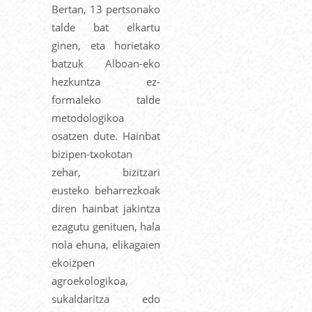
Bertan, 13 pertsonako
talde bat elkartu
ginen, eta horietako
batzuk Alboan-eko
hezkuntza ez-
formaleko talde
metodologikoa
osatzen dute. Hainbat
bizipen-txokotan
zehar, bizitzari
eusteko beharrezkoak
diren hainbat jakintza
ezagutu genituen, hala
nola ehuna, elikagaien
ekoizpen
agroekologikoa,
sukaldaritza edo