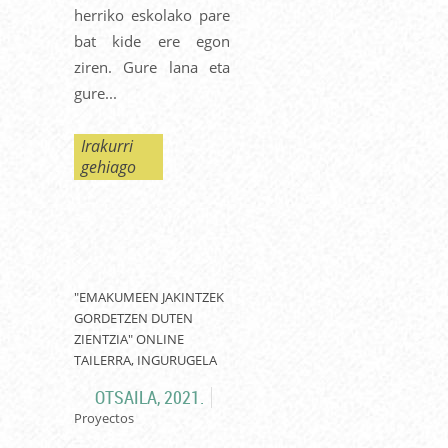
herriko eskolako pare
bat kide ere egon
ziren. Gure lana eta
gure...
Irakurri
gehiago
"EMAKUMEEN JAKINTZEK
GORDETZEN DUTEN
ZIENTZIA" ONLINE
TAILERRA, INGURUGELA
OTSAILA, 2021.
Proyectos