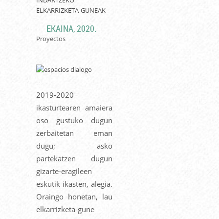
ELKARRIZKETA-GUNEAK
EKAINA, 2020.
Proyectos
2019-2020
ikasturtearen amaiera
oso gustuko dugun
zerbaitetan eman
dugu; asko
partekatzen dugun
gizarte-eragileen
eskutik ikasten, alegia.
Oraingo honetan, lau
elkarrizketa-gune