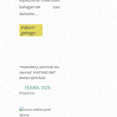
baliagarriak izan
daitezke....
Irakurri
gehiago
“Hezkidetza, jakintzak eta
zientzia” IKASTARO BAT
BAINO GEHIAGO
EKAINA, 2020.
Proyectos