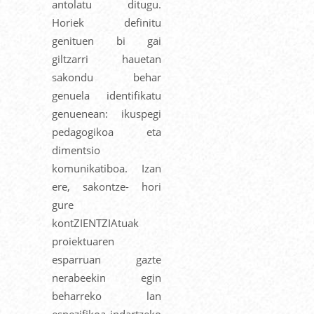
antolatu ditugu.
Horiek definitu
genituen bi gai
giltzarri hauetan
sakondu behar
genuela identifikatu
genuenean: ikuspegi
pedagogikoa eta
dimentsio
komunikatiboa. Izan
ere, sakontze- hori
gure
kontZIENTZIAtuak
proiektuaren
esparruan gazte
nerabeekin egin
beharreko lan
espezifikoa indartzeko