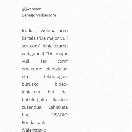
Irudia: webinar-aren
kartela ("De major vull
ser com" lehiaketaren
webgunea) “De major
vull ser com”
emakume zientzialari
eta teknologoei
buruzko bideo-
lehiaketa bat da,
batxilergoko ikasleei
zuzendua. Lehiaketa
hau, FISABIO
Fundazioak
(Valentziako