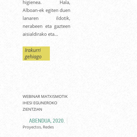
higienea. Hala,
Alboan-ek egiten duen
lanaren ildotik,
nerabeen eta gazteen
aisialdirako eta...
Irakurri
gehiago
WEBINAR MATXISMOTIK
IHESI EGUNEROKO
ZIENTZIAN
ABENDUA, 2020.
Proyectos, Redes