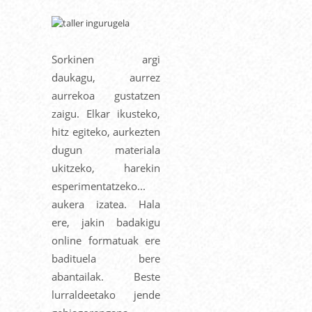
Sorkinen argi
daukagu, aurrez
aurrekoa gustatzen
zaigu. Elkar ikusteko,
hitz egiteko, aurkezten
dugun materiala
ukitzeko, harekin
esperimentatzeko...
aukera izatea. Hala
ere, jakin badakigu
online formatuak ere
badituela bere
abantailak. Beste
lurraldeetako jende