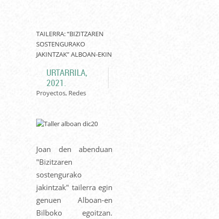
TAILERRA: “BIZITZAREN
SOSTENGURAKO
JAKINTZAK” ALBOAN-EKIN
URTARRILA,
2021.
Proyectos, Redes
Joan den abenduan
"Bizitzaren
sostengurako
jakintzak" tailerra egin
genuen Alboan-en
Bilboko egoitzan.