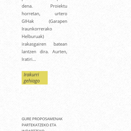
dena. Proiektu
horretan, urtero
GIHak (Garapen
Iraunkorrerako
Helburuak)
irakasgairen batean
lantzen dira. Aurten,
Iratiri...
Irakurri
gehiago
GURE PROPOSAMENAK
PARTEKATZEKO ETA
INDARTZEKO