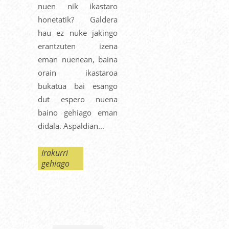
nuen nik ikastaro
honetatik? Galdera
hau ez nuke jakingo
erantzuten izena
eman nuenean, baina
orain ikastaroa
bukatua bai esango
dut espero nuena
baino gehiago eman
didala. Aspaldian...
Irakurri
gehiago