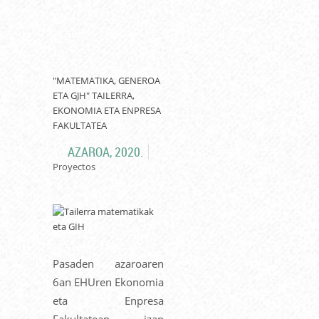
"MATEMATIKA, GENEROA
ETA GJH" TAILERRA,
EKONOMIA ETA ENPRESA
FAKULTATEA
AZAROA, 2020.
Proyectos
Pasaden azaroaren
6an EHUren Ekonomia
eta Enpresa
Fakultatean izan