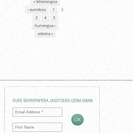
« lehenengoa
‹ aurrekoa
1
2
3
4
5
hurrengoa ›
azkena »
GURE BERRIPAPERA JASOTZEKO IZENA EMAN