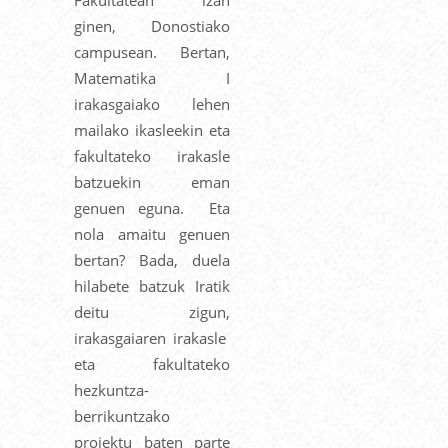
ginen, Donostiako
campusean. Bertan,
Matematika I
irakasgaiako lehen
mailako ikasleekin eta
fakultateko irakasle
batzuekin eman
genuen eguna. Eta
nola amaitu genuen
bertan? Bada, duela
hilabete batzuk Iratik
deitu zigun,
irakasgaiaren irakasle
eta fakultateko
hezkuntza-
berrikuntzako
proiektu baten parte