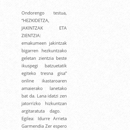
Ondorengo testua,
“HEZKIDETZA,
JAKINTZAK ETA
ZIENTZIA:
emakumeen jakintzak
bigarren hezkuntzako
geletan zientzia beste
ikuspegi batzuetatik
egiteko tresna gisa”
online ikastaroaren
amaierako lanetako
bat da. Lana idatzi zen
jatorrizko hizkuntzan
argitaratuta dago.
Egilea: Idurre Arrieta
Garmendia Zer espero