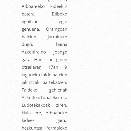
Alboan-eko kideekin
batera Bilboko
egoitzan egin
genuena. Oraingoan
haiekin jarraituko
dugu, baina
Azkoitiraino joango
gara. Han izan ginen
otsailaren 17an 9
laguneko talde batekin
jakintzak partekatzen.
Taldeko gehienak
AzkoitikoTopaleku eta
Ludotekakoak ziren.
Hala ere, Alboaneko
kideez gain,
hezkuntza formaleko