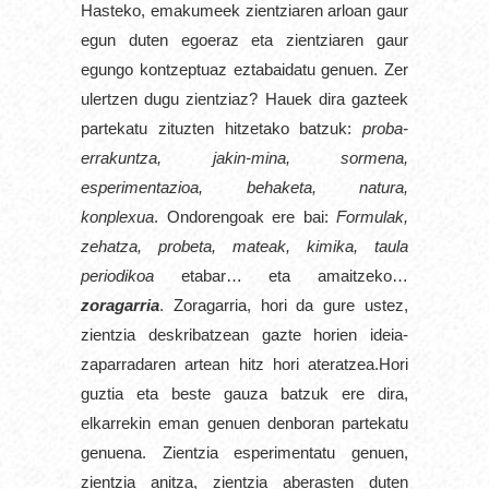
Hasteko, emakumeek zientziaren arloan gaur 
egun duten egoeraz eta zientziaren gaur 
egungo kontzeptuaz eztabaidatu genuen. Zer 
ulertzen dugu zientziaz? Hauek dira gazteek 
partekatu zituzten hitzetako batzuk: 
proba-
errakuntza, jakin-mina, sormena, 
esperimentazioa, behaketa, natura, 
konplexua
. Ondorengoak ere bai: 
Formulak, 
zehatza, probeta, mateak, kimika, taula 
periodikoa
 etabar… eta amaitzeko… 
zoragarria
. Zoragarria, hori da gure ustez, 
zientzia deskribatzean gazte horien ideia-
zaparradaren artean hitz hori ateratzea.
Hori 
guztia eta beste gauza batzuk ere dira, 
elkarrekin eman genuen denboran partekatu 
genuena. Zientzia esperimentatu genuen, 
zientzia anitza, zientzia aberasten duten 