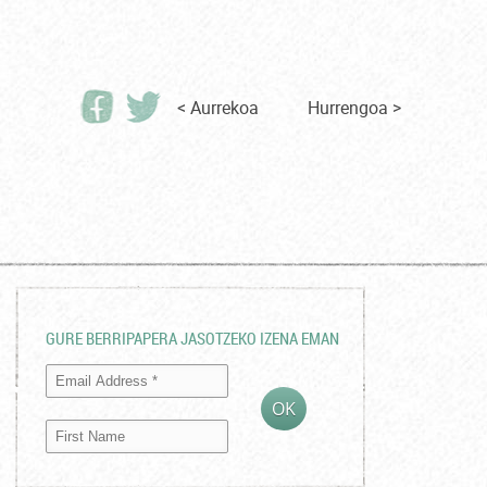
< Aurrekoa
Hurrengoa >
GURE BERRIPAPERA JASOTZEKO IZENA EMAN