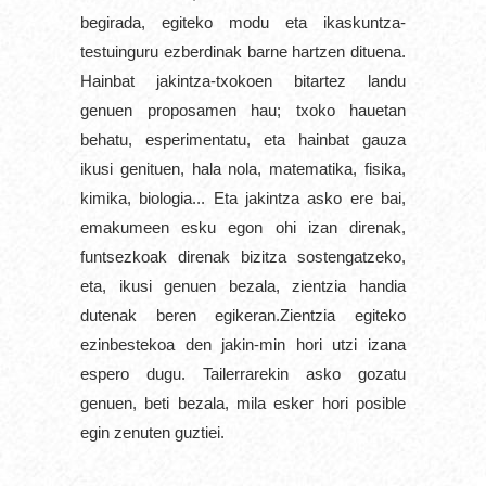
begirada, egiteko modu eta ikaskuntza-
testuinguru ezberdinak barne hartzen dituena. 
Hainbat jakintza-txokoen bitartez landu 
genuen proposamen hau; txoko hauetan 
behatu, esperimentatu, eta hainbat gauza 
ikusi genituen, hala nola, matematika, fisika, 
kimika, biologia... Eta jakintza asko ere bai, 
emakumeen esku egon ohi izan direnak, 
funtsezkoak direnak bizitza sostengatzeko, 
eta, ikusi genuen bezala, zientzia handia 
dutenak beren egikeran.
Zientzia egiteko 
ezinbestekoa den jakin-min hori utzi izana 
espero dugu. Tailerrarekin asko gozatu 
genuen, beti bezala, mila esker hori posible 
egin zenuten guztiei.