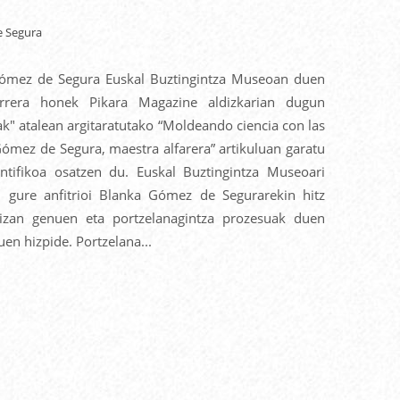
Gómez de Segura Euskal Buztingintza Museoan duen
arrera honek Pikara Magazine aldizkarian dugun
eak" atalean argitaratutako “Moldeando ciencia con las
ómez de Segura, maestra alfarera” artikuluan garatu
ntifikoa osatzen du. Euskal Buztingintza Museoari
n gure anfitrioi Blanka Gómez de Segurarekin hitz
 izan genuen eta portzelanagintza prozesuak duen
uen hizpide. Portzelana...