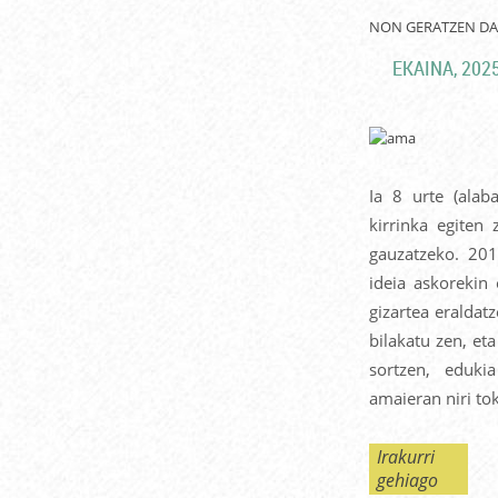
NON GERATZEN DA
EKAINA, 2025
Ia 8 urte (alab
kirrinka egiten 
gauzatzeko. 201
ideia askorekin
gizartea eraldat
bilakatu zen, eta
sortzen, eduki
amaieran niri tok
Irakurri
gehiago