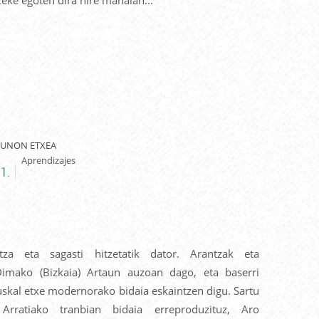
DUNON ETXEA
Aprendizajes
1.
antza eta sagasti hitzetatik dator. Arantzak eta
Dimako (Bizkaia) Artaun auzoan dago, eta baserri
euskal etxe modernorako bidaia eskaintzen digu. Sartu
 Arratiako tranbian bidaia erreproduzituz, Aro