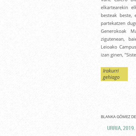
elkartearekin e
besteak beste, 
partekatzen dug
Generokoak Mas
zigutenean, bai
Leioako Campuse
izan ginen, "Sist
Irakurri
gehiago
BLANKA GÓMEZ DE
URRIA, 2019.