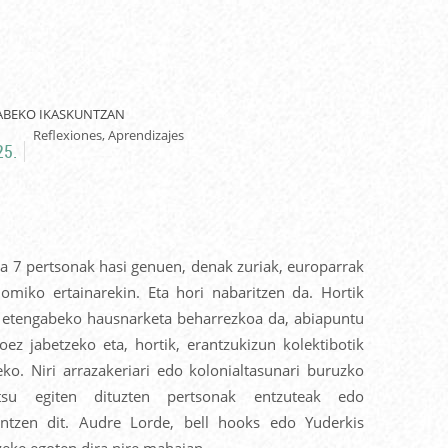
ABEKO IKASKUNTZAN
Reflexiones, Aprendizajes
25.
ea 7 pertsonak hasi genuen, denak zuriak, europarrak
omiko ertainarekin. Eta hori nabaritzen da. Hortik
, etengabeko hausnarketa beharrezkoa da, abiapuntu
ioez jabetzeko eta, hortik, erantzukizun kolektibotik
eko. Niri arrazakeriari edo kolonialtasunari buruzko
su egiten dituzten pertsonak entzuteak edo
untzen dit. Audre Lorde, bell hooks edo Yuderkis
zeke egoten dira nire mahaian...