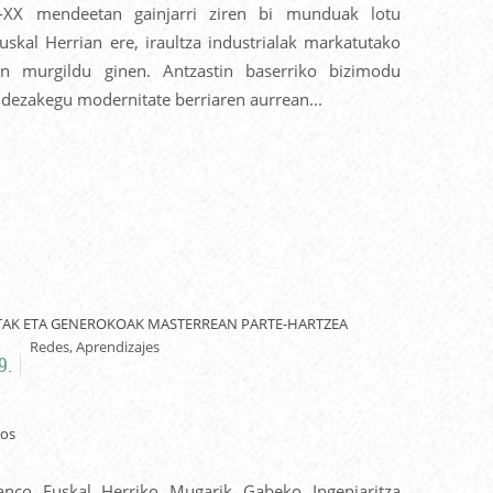
XX mendeetan gainjarri ziren bi munduak lotu
uskal Herrian ere, iraultza industrialak markatutako
an murgildu ginen. Antzastin baserriko bizimodu
s dezakegu modernitate berriaren aurrean...
STAK ETA GENEROKOAK MASTERREAN PARTE-HARTZEA
Redes, Aprendizajes
9.
anco Euskal Herriko Mugarik Gabeko Ingeniaritza