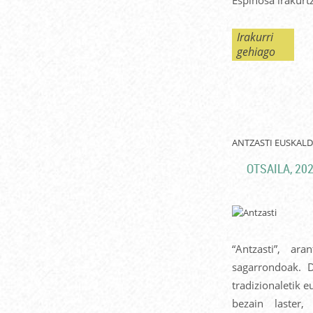
Irakurri
gehiago
ANTZASTI EUSKAL
OTSAILA, 202
“Antzasti”, ar
sagarrondoak. 
tradizionaletik 
bezain laster,