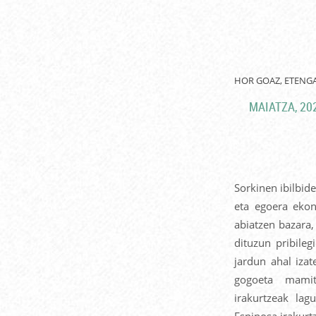
HOR GOAZ, ETENG
MAIATZA, 20
Sorkinen ibilbid
eta egoera ekon
abiatzen bazara
dituzun pribileg
jardun ahal izat
gogoeta mamit
irakurtzeak lag
Espinosa irakurt