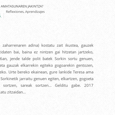
 AMATASUNAREN JAKINTZA?
Reflexiones, Aprendizajes
.
a zaharrenaren adina) kostatu zait ikustea, gauzek
zidaten bai, baina ez nintzen gai hitzetan jartzeko,
6an, jende talde polit batek Sorkin sortu genuen,
 eta gauzak elkarrekin egiteko gogoarekin gentozen,
zeko. Urte bereko ekainean, gure lankide Teresa ama
 Sorkinetik jarraitu genuen egiten, elkartzen, gogoeta
a sortzen, sareak sortzen... Gelditu gabe. 2017
atu zitzaidan...