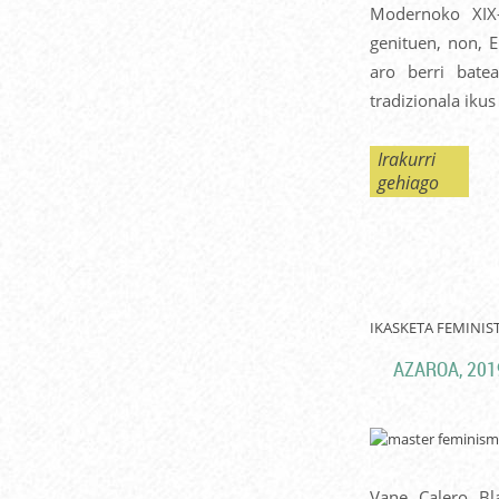
Modernoko XIX-
genituen, non, E
aro berri bate
tradizionala iku
Irakurri
gehiago
IKASKETA FEMINI
AZAROA, 201
Vane Calero Bl