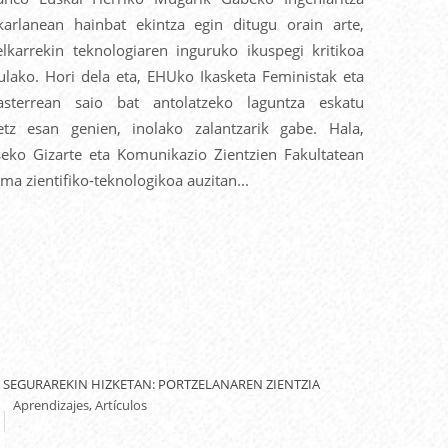
lkarlanean hainbat ekintza egin ditugu orain arte,
elkarrekin teknologiaren inguruko ikuspegi kritikoa
ulako. Hori dela eta, EHUko Ikasketa Feministak eta
terrean saio bat antolatzeko laguntza eskatu
etz esan genien, inolako zalantzarik gabe. Hala,
ko Gizarte eta Komunikazio Zientzien Fakultatean
ema zientifiko-teknologikoa auzitan...
 SEGURAREKIN HIZKETAN: PORTZELANAREN ZIENTZIA
Aprendizajes, Artículos