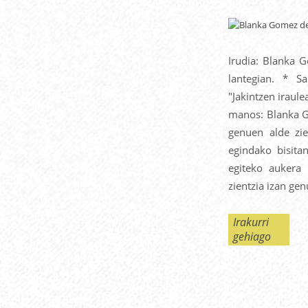
Irudia: Blanka 
lantegian. * S
"Jakintzen iraul
manos: Blanka G
genuen alde zie
egindako bisita
egiteko aukera
zientzia izan gen
Irakurri
gehiago