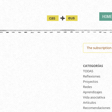
Pasar al contenido principal
HOME
Warning 
The subscription s
CATEGORÍAS
TODAS
Reflexiones
Proyectos
Redes
Aprendizajes
Vida asociativa
Artículos
Recomendaciones